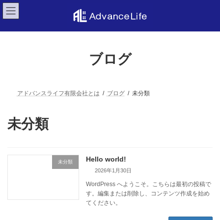
コ
ナ
ン
ビ
テ
ゲ
ン
ー
ツ
シ
へ
ョ
ブログ
ス
ン
キ
に
ッ
移
プ
動
アドバンスライフ有限会社とは
ブログ
未分類
未分類
Hello world!
未分類
2026年1月30日
WordPress へようこそ。こちらは最初の投稿で
す。編集または削除し、コンテンツ作成を始め
てください。